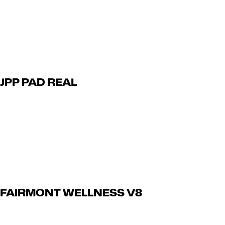
Read Article
juillet 13, 2024
JPP PAD REAL
Read Article
juillet 13, 2024
FAIRMONT WELLNESS V8
Read Article