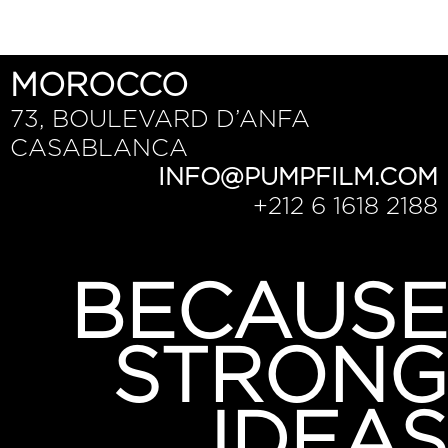
MOROCCO
73, BOULEVARD D’ANFA
CASABLANCA
INFO@PUMPFILM.COM
+212 6 1618 2188
Lorem ipsum dolor sit amet, consectetur adipiscing elit.
Ut elit tellus, luctus nec ullamcorper mattis, pulvinar
BECAUSE
dapibus leo.
STRONG
IDEAS